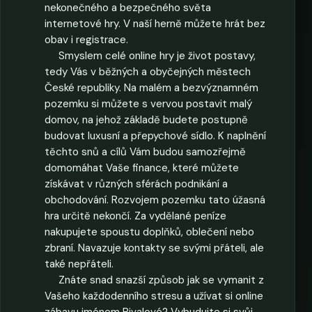
nekonečného a bezpečného světa
internetové hry. V naší herně můžete hrát bez
obav i registrace.
Smyslem celé online hry je život postavy,
tedy Vás v běžných a obyčejných městech
České republiky. Na malém a bezvýznamném
pozemku si můžete s vervou postavit malý
domov, na jehož základě budete postupně
budovat luxusní a přepychové sídlo. K naplnění
těchto snů a cílů Vám budou samozřejmě
domomáhat Vaše finance, které můžete
získávat v různých sférách podnikání a
obchodování. Rozvojem pozemku tato úžasná
hra určitě nekončí. Za vydělané peníze
nakupujete spoustu doplňků, oblečení nebo
zbraní. Navazuje kontakty se svými přáteli, ale
také nepřáteli.
Znáte snad snazší způsob jak se vymanit z
Vašeho každodenního stresu a užívat si online