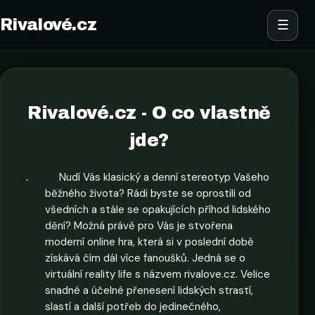
Rivalové.cz
☰
Rivalové.cz - O co vlastně
jde?
Nudí Vás klasický a denní stereotyp Vašeho
běžného života? Rádi byste se oprostili od
všedních a stále se opakujících příhod lidského
dění? Možná právě pro Vás je stvořena
moderní online hra, která si v poslední době
získává čím dál více fanoušků. Jedná se o
virtuální reality life s názvem rivalove.cz. Velice
snadné a účelné přenesení lidských strastí,
slastí a další potřeb do jedinečného,