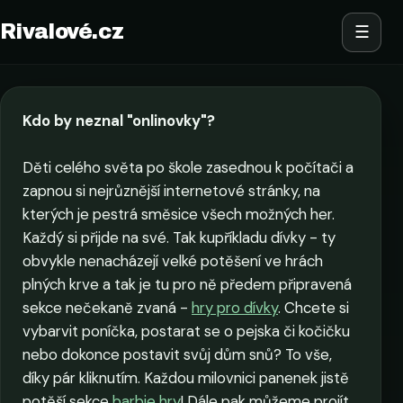
Rivalové.cz
☰
Kdo by neznal "onlinovky"?
Děti celého světa po škole zasednou k počítači a
zapnou si nejrůznější internetové stránky, na
kterých je pestrá směsice všech možných her.
Každý si přijde na své. Tak kupříkladu dívky - ty
obvykle nenacházejí velké potěšení ve hrách
plných krve a tak je tu pro ně předem připravená
sekce nečekaně zvaná -
hry pro dívky
. Chcete si
vybarvit poníčka, postarat se o pejska či kočičku
nebo dokonce postavit svůj dům snů? To vše,
díky pár kliknutím. Každou milovnici panenek jistě
potěší sekce
barbie hry
! Dále pak můžeme projít