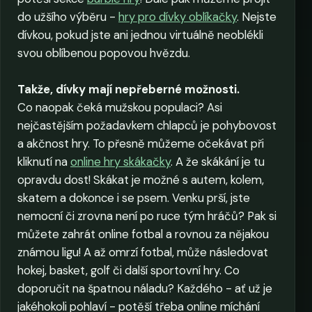
do užšího výběru -
hry pro dívky oblíkačky
. Nejste
dívkou, pokud jste ani jednou virtuálně neoblékli
svou oblíbenou popovou hvězdu.
Takže, dívky mají nepřeberné možnosti.
Co naopak čeká mužskou populaci? Asi
nejčastějším požadavkem chlapců je pohybovost
a akčnost hry. To přesně můžeme očekávat při
kliknutí na
online hry skákačky
. A že skákání je tu
opravdu dost! Skákat je možné s autem, kolem,
skatem a dokonce i se psem. Venku prší, jste
nemocní či zrovna není po ruce tým hráčů? Pak si
můžete zahrát online fotbal a rovnou za nějakou
známou ligu! A až omrzí fotbal, může následovat
hokej, basket, golf či další sportovní hry. Co
doporučit na špatnou náladu? Každého - ať už je
jakéhokoli pohlaví - potěší třeba online míchání