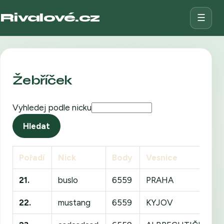
Rivalové.cz
☰
Žebříček
Vyhledej podle nicku
Hledat
Pořadí
Nick
Body
Vesnice
21.
buslo
6559
PRAHA
22.
mustang
6559
KYJOV