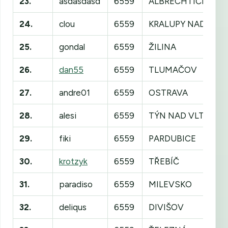
23.
asdasdasd
6559
ALBRECHTIČKY
24.
clou
6559
KRALUPY NAD VLT
25.
gondal
6559
ŽILINA
26.
dan55
6559
TLUMAČOV
27.
andre01
6559
OSTRAVA
28.
alesi
6559
TÝN NAD VLTAVOU
29.
fiki
6559
PARDUBICE
30.
krotzyk
6559
TŘEBÍČ
31.
paradiso
6559
MILEVSKO
32.
deliqus
6559
DIVIŠOV