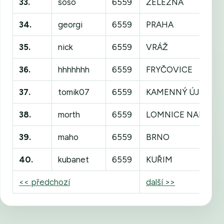
33.
soso
6559
ŽELEZNÁ
34.
georgi
6559
PRAHA
35.
nick
6559
VRÁŽ
36.
hhhhhhh
6559
FRYČOVICE
37.
tomik07
6559
KAMENNÝ ÚJEZD
38.
morth
6559
LOMNICE NAD LUŽ
39.
maho
6559
BRNO
40.
kubanet
6559
KUŘIM
<< předchozí
další >>